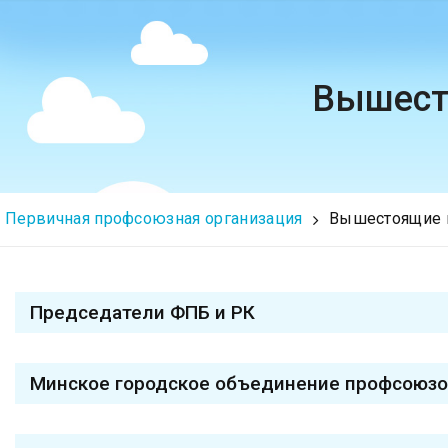
Вышест
Первичная профсоюзная организация
Вышестоящие 
Председатели ФПБ и РК
Минское городское объединение профсоюз