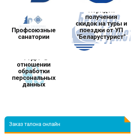
Порядок
получения
скидок на туры и
Профсоюзные
поездки от УП
Политика
санатории
"Беларустурист"
первичной
профсоюзной
организации УЗ
«1 ГДП» в
отношении
обработки
персональных
данных
Заказ талона онлайн