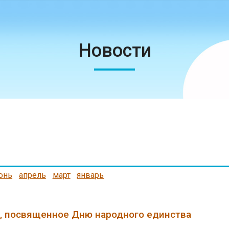
Новости
юнь
апрель
март
январь
, посвященное Дню народного единства